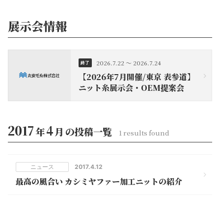
展示会情報
2026.7.22
～
2026.7.24
終了
【2026年7月開催/東京 表参道】
ニット糸展示会・OEM提案会
2017
4
年
月
の投稿一覧
1
results found
ニュース
2017
.
4
.
12
最高の風合い カシミヤファー加工ニットの紹介