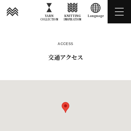
YARN
KNITTING
Language
COLLECTION
INSPIRATION
ACCESS
交通アクセス