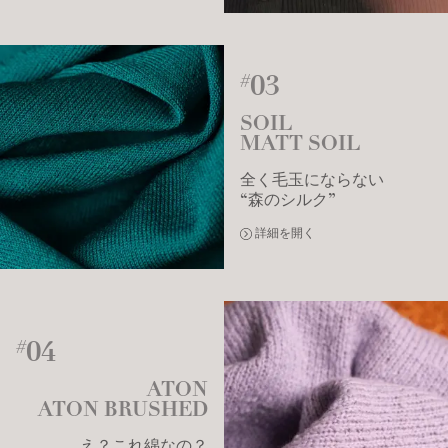
03
#
SOIL
MATT SOIL
全く毛玉にならない
“森のシルク”
詳細を開く
04
#
ATON
ATON BRUSHED
え？これ綿なの？