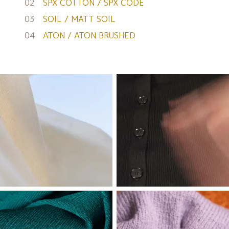
02
SPX COTTON
/
SPX CODE
03
SOIL
/
MATT SOIL
04
ATON
/
ATON BRUSHED