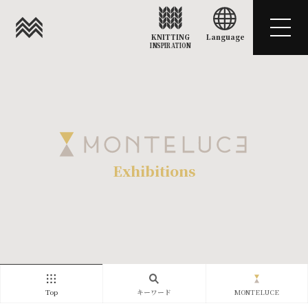
KNITTING
Language
INSPIRATION
Exhibitions
Top
キーワード
MONTELUCE