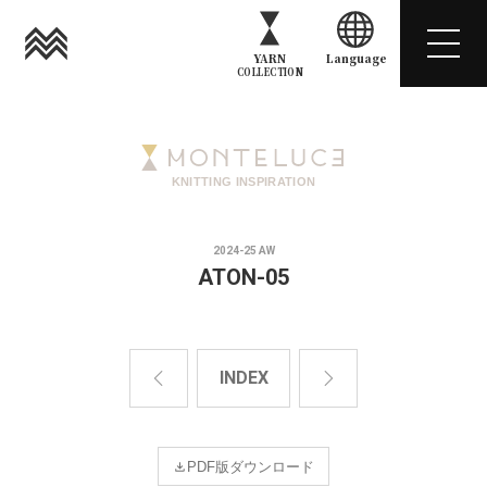
YARN
Language
COLLECTION
KNITTING INSPIRATION
2024-25 AW
ATON-05
INDEX
PDF版ダウンロード