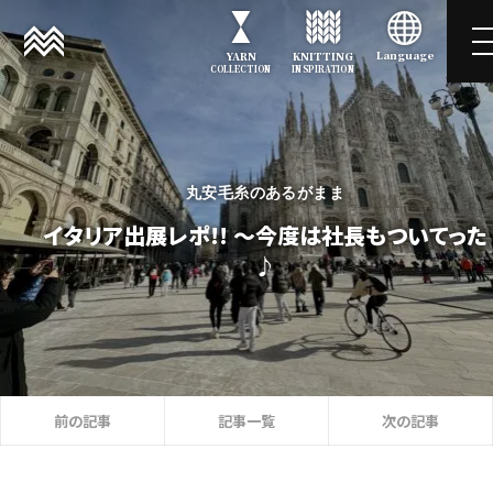
Language
YARN
KNITTING
COLLECTION
INSPIRATION
丸安毛糸のあるがまま
イタリア出展レポ!! ～今度は​社長も​ついてった
♪
記事一覧