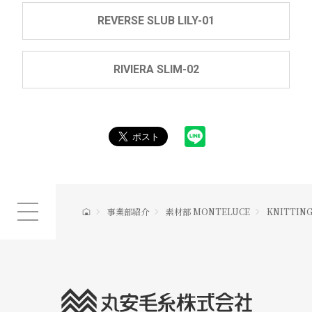
REVERSE SLUB LILY-01
RIVIERA SLIM-02
事業部紹介
素材部 MONTELUCE
KNITTING