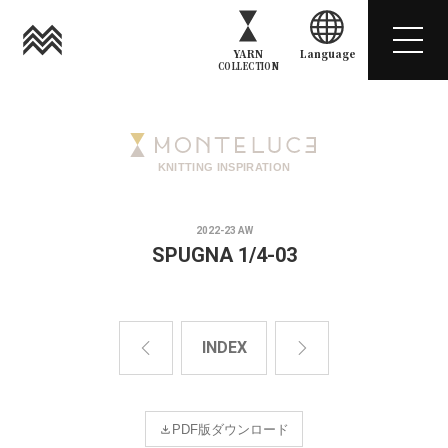
YARN
Language
COLLECTION
KNITTING INSPIRATION
2022-23 AW
SPUGNA 1/4-03
INDEX
PDF版ダウンロード