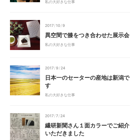
私の大好きな仕事
2017
/
10
/
9
異空間で膝をつき合わせた展示会
私の大好きな仕事
2017
/
9
/
24
日本一のセーターの産地は新潟で
す
私の大好きな仕事
2017
/
7
/
24
繊研新聞さん１面カラーでご紹介
いただきました