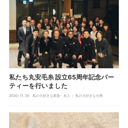
私たち丸安毛糸 設立65周年記念パー
ティーを行いました
2020
/
11
/
25
私の大好きな家族・友人
私の大好きな仕事