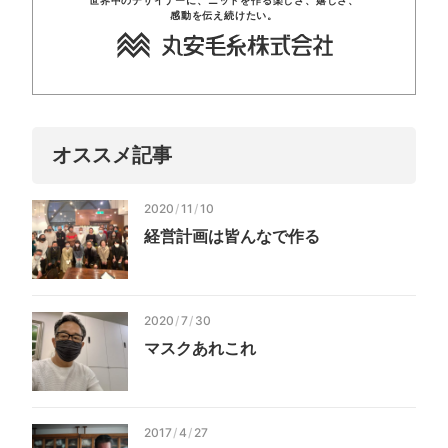
世界中のデザイナーに、
ニットを
作る楽しさ、
嬉しさ、
感動を
伝え
続けたい。
オススメ記事
2020
/
11
/
10
経営計画は皆んなで作る
2020
/
7
/
30
マスクあれこれ
2017
/
4
/
27