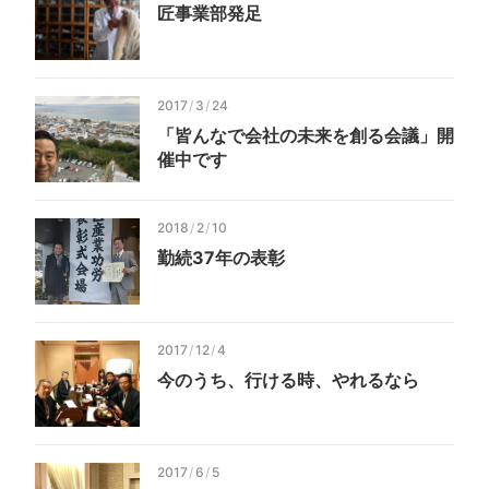
匠事業部発足
2017
/
3
/
24
「皆んなで会社の未来を創る会議」開
催中です
2018
/
2
/
10
勤続37年の表彰
2017
/
12
/
4
今のうち、行ける時、やれるなら
2017
/
6
/
5