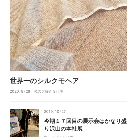
世界一のシルクモヘア
2020
/
8
/
28
私の大好きな仕事
2019
/
10
/
27
今期１７回目の展示会はかなり盛
り沢山の本社展