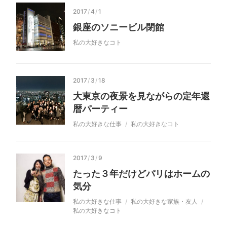
2017
/
4
/
1
銀座のソニービル閉館
私の大好きなコト
2017
/
3
/
18
大東京の夜景を見ながらの定年還
暦パーティー
私の大好きな仕事
私の大好きなコト
2017
/
3
/
9
たった３年だけどパリはホームの
気分
私の大好きな仕事
私の大好きな家族・友人
私の大好きなコト