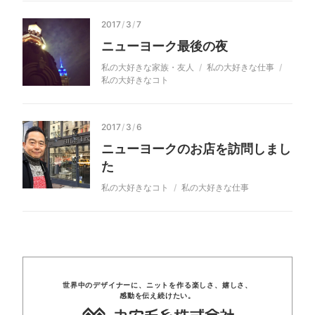
2017
/
3
/
7
ニューヨーク最後の夜
私の大好きな家族・友人
私の大好きな仕事
私の大好きなコト
2017
/
3
/
6
ニューヨークのお店を訪問しまし
た
私の大好きなコト
私の大好きな仕事
世界中のデザイナーに、
ニットを
作る楽しさ、
嬉しさ、
感動を
伝え
続けたい。