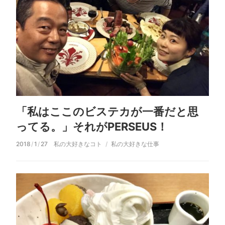
「私はここのビステカが一番だと思
ってる。」それがPERSEUS！
2018
/
1
/
27
私の大好きなコト
私の大好きな仕事