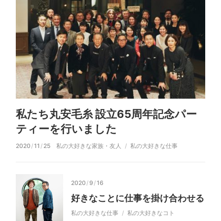
私たち丸安毛糸 設立65周年記念パー
ティーを行いました
2020
/
11
/
25
私の大好きな家族・友人
私の大好きな仕事
2020
/
9
/
16
好きなことに仕事を掛け合わせる
私の大好きな仕事
私の大好きなコト