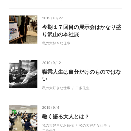
2019
/
10
/
27
今期１７回目の展示会はかなり盛
り沢山の本社展
私の大好きな仕事
2019
/
9
/
12
職業人生は自分だけのものではな
い
私の大好きな仕事
二条先生
2019
/
9
/
4
熱く語る大人とは？
私の大好きなお勉強
私の大好きな仕事
二条先生