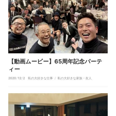
【動画ムービー】65周年記念パーテ
ィー
2020
/
12
/
2
私の大好きな仕事
私の大好きな家族・友人