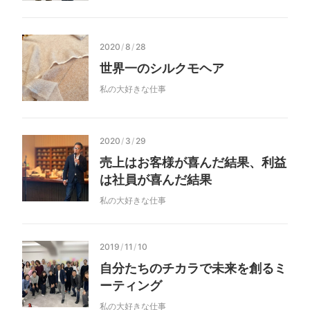
2020
/
8
/
28
世界一のシルクモヘア
私の大好きな仕事
2020
/
3
/
29
売上はお客様が喜んだ結果、利益
は社員が喜んだ結果
私の大好きな仕事
2019
/
11
/
10
自分たちのチカラで未来を創るミ
ーティング
私の大好きな仕事