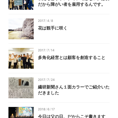
だから障がい者を雇用するんです。
2017
/
4
/
8
花は観手に咲く
2017
/
7
/
14
多角化経営とは顧客を創造すること
2017
/
7
/
24
繊研新聞さん１面カラーでご紹介いた
だきました
2018
/
6
/
17
今日は父の日、だからこそ書きます