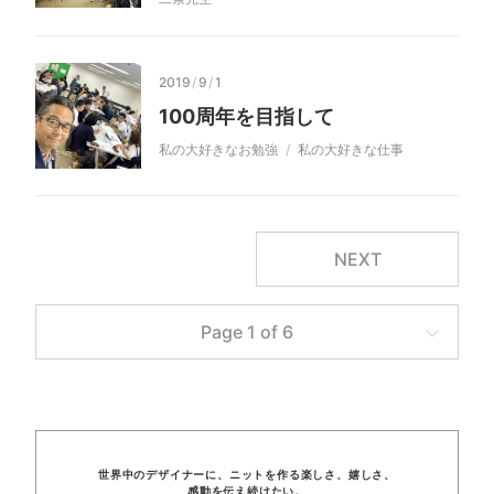
2019
/
9
/
1
100周年を目指して
私の大好きなお勉強
私の大好きな仕事
NEXT
Page 1 of 6
世界中のデザイナーに、
ニットを
作る楽しさ、
嬉しさ、
感動を
伝え
続けたい。