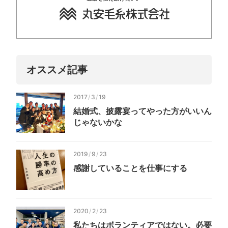
オススメ記事
2017
/
3
/
19
結婚式、披露宴ってやった方がいいん
じゃないかな
2019
/
9
/
23
感謝していることを仕事にする
2020
/
2
/
23
私たちはボランティアではない。必要