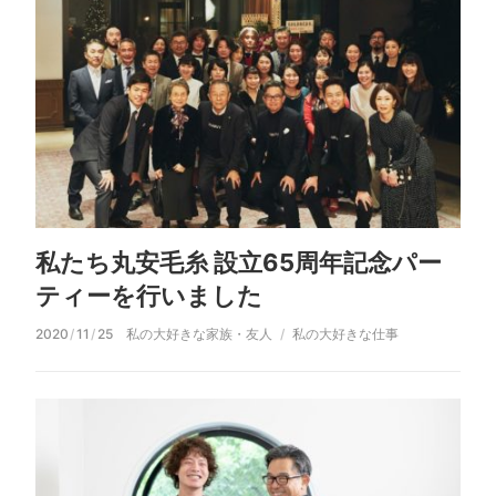
私たち丸安毛糸 設立65周年記念パー
ティーを行いました
2020
/
11
/
25
私の大好きな家族・友人
私の大好きな仕事