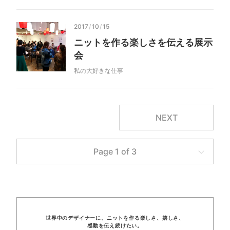
2017
/
10
/
15
ニットを作る楽しさを伝える展示
会
私の大好きな仕事
NEXT
Page 1 of 3
世界中のデザイナーに、
ニットを
作る楽しさ、
嬉しさ、
感動を
伝え
続けたい。