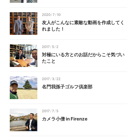
2020
/
7
/
10
友人がこんなに素敵な動画を作成してく
れました！
2017
/
5
/
2
対極にいる方とのお話だからこそ気づい
たこと
2017
/
3
/
22
名門我孫子ゴルフ倶楽部
2017
/
7
/
5
カメラ小僧 in Firenze