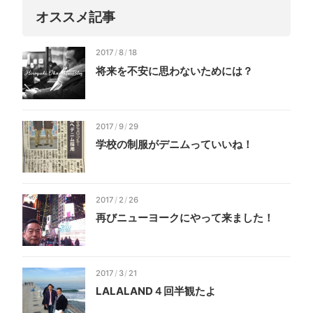
オススメ記事
2017
/
8
/
18
将来を不安に思わないためには？
2017
/
9
/
29
学校の制服がデニムっていいね！
2017
/
2
/
26
再びニューヨークにやって来ました！
2017
/
3
/
21
LALALAND４回半観たよ