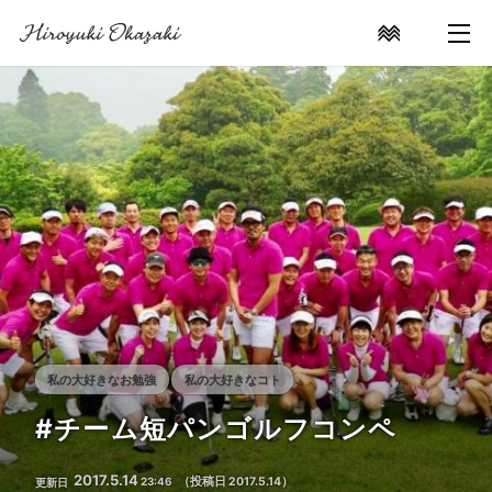
私の大好きなお勉強
私の大好きなコト
#チーム短パンゴルフコンペ
2017
.
5
.
14
23:46
（投稿日
2017
.
5
.
14
）
更新日